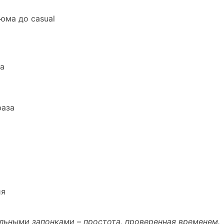
юма до casual
ба
раза
ия
льными запонками – простота, проверенная временем.