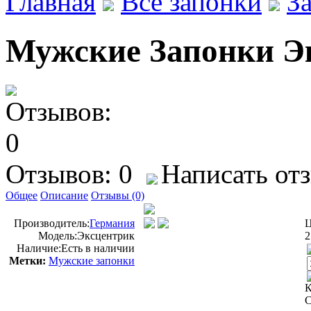
Главная
Все запонки
З
Мужские Запонки Э
Отзывов: 0
Написать от
Общее
Описание
Отзывы (0)
Производитель:
Германия
Ц
Модель:
Эксцентрик
2
Наличие:
Есть в наличии
Метки:
Мужские запонки
К
С