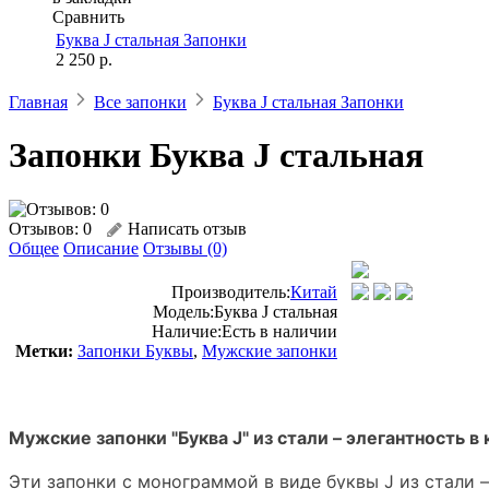
Сравнить
Буква J стальная Запонки
2 250 р.
Главная
Все запонки
Буква J стальная Запонки
Запонки Буква J стальная
Отзывов: 0
Написать отзыв
Общее
Описание
Отзывы (0)
Производитель:
Китай
Модель:
Буква J стальная
Наличие:
Есть в наличии
Метки:
Запонки Буквы
,
Мужские запонки
Мужские запонки "Буква J" из стали – элегантность 
Эти запонки с монограммой в виде буквы J из стали 