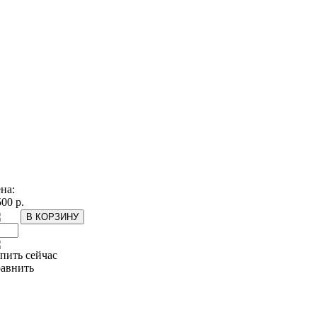
на:
500 р.
пить сейчас
авнить