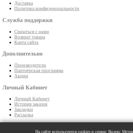
Доставка
Политика конфиденциальности
Служба поддержки
Связаться с нами
Возврат товара
Карта сайта
Дополнительно
Производители
Партнёрская программа
Акции
Личный Кабинет
Личный Кабинет
История заказов
Закладки
Рассылка
Работаем для Вас с 2013 года!
Интернет магазин запонок Vipzaponka.ru © 2025
На сайте используются cookies и сервис Яндекс Мет